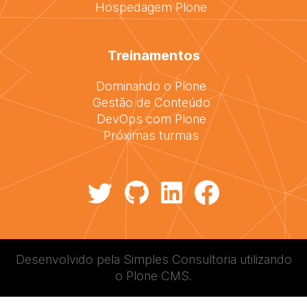
Hospedagem Plone
Treinamentos
Dominando o Plone
Gestão de Conteúdo
DevOps com Plone
Próximas turmas
Desenvolvido pela
Simples Consultoria
utilizando
o
Plone CMS
.