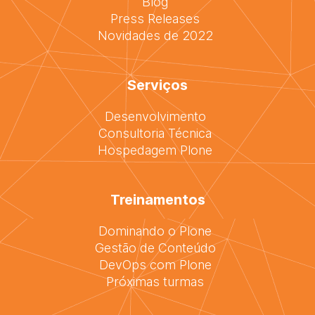
Blog
Press Releases
Novidades de 2022
Serviços
Desenvolvimento
Consultoria Técnica
Hospedagem Plone
Treinamentos
Dominando o Plone
Gestão de Conteúdo
DevOps com Plone
Próximas turmas