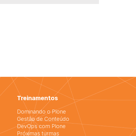
Treinamentos
Dominando o Plone
Gestão de Conteúdo
DevOps com Plone
Próximas turmas