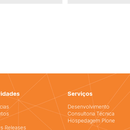
idades
Serviços
cias
Desenvolvimento
ntos
Consultoria Técnica
Hospedagem Plone
s Releases