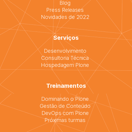
Blog
Press Releases
Novidades de 2022
Serviços
Desenvolvimento
Consultoria Técnica
Hospedagem Plone
Treinamentos
Dominando o Plone
Gestão de Conteúdo
DevOps com Plone
Próximas turmas