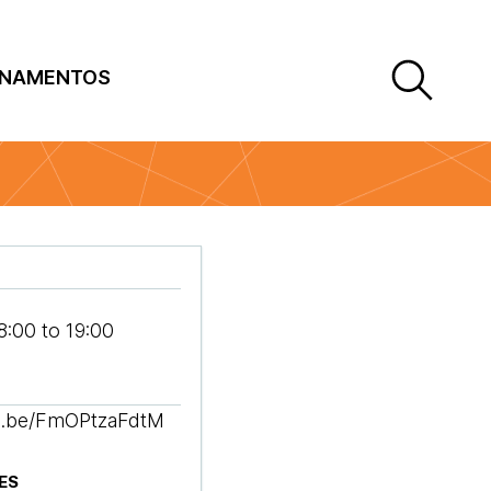
INAMENTOS
8:00
to
19:00
tu.be/FmOPtzaFdtM
ES