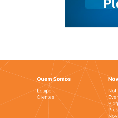
Quem Somos
Nov
Equipe
Notí
Clientes
Eve
Blog
Pres
Nov