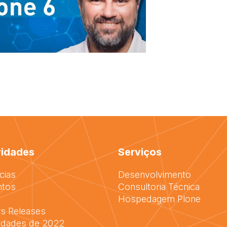
idades
Serviços
cias
Desenvolvimento
ntos
Consultoria Técnica
Hospedagem Plone
s Releases
idades de 2022