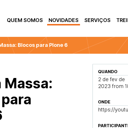
QUEM SOMOS
NOVIDADES
SERVIÇOS
TRE
Massa: Blocos para Plone 6
QUANDO
 Massa:
2 de fev de
2023
from
1
 para
ONDE
https://you
6
PARTICIPANT