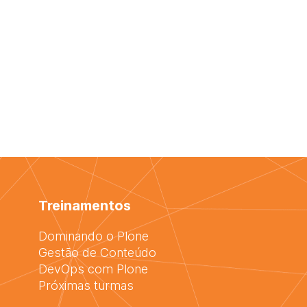
Treinamentos
Dominando o Plone
Gestão de Conteúdo
DevOps com Plone
Próximas turmas