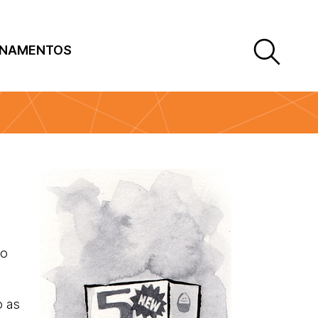
INAMENTOS
do
o as