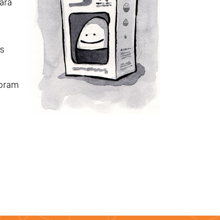
ara
es
foram