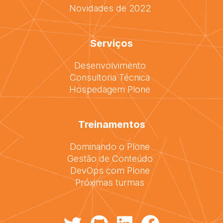
Novidades de 2022
Serviços
Desenvolvimento
Consultoria Técnica
Hospedagem Plone
Treinamentos
Dominando o Plone
Gestão de Conteúdo
DevOps com Plone
Próximas turmas