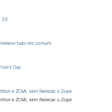
 2.6
hameleon tudo em comum.
Fool's Day
ython e ZCML sem Reiniciar o Zope
ython e ZCML sem Reiniciar o Zope