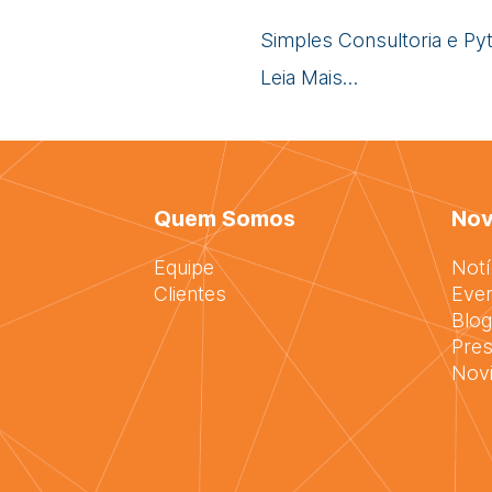
Simples Consultoria e Pyt
Leia Mais…
Quem Somos
Nov
Equipe
Notí
Clientes
Eve
Blog
Pres
Nov