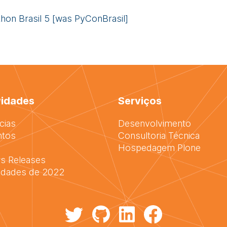
hon Brasil 5 [was PyConBrasil]
idades
Serviços
cias
Desenvolvimento
ntos
Consultoria Técnica
Hospedagem Plone
s Releases
idades de 2022