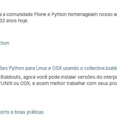
da a comunidade Plone e Python homenageiam nosso a
32 anos hoje.
thon
ões Python para Linux e OSX usando o collective.build
uildouts, agora você pode instalar versões do interpr
ma *UNIX ou OSX, e assim melhor trabalhar com seus pr
orts e boas práticas